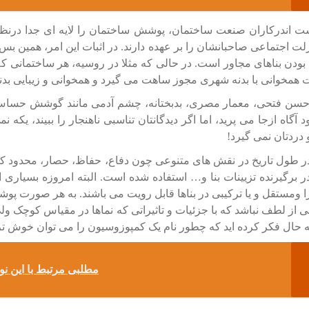
 اندرکاران صنعت ساختمان، پوشش ساختمان را لایه ای جدا درنظر 
لت اجتماعی صاحبانشان را بر عهده دارند. در اثبات این امر، همین بس
دن بناهای مجاور است. در حالی که مثلا در روسیه، هر ساختمانی که
همخوانی با بدنه شهری مجوز ساهت می گیرد و همخوانی و زیبایی بدنه 
 حسن فتحی، معمار مصری، بدبختانه، چشم آدمی مانند گوشش حساس
د آگاه ازجا می پرید، اما اگر دیدگانتان تناسبی ناهنجار را ببیند، یک
 دردتان نمی گیرد!
طول تاریخ در نقش های متنوعی چون دفاع، حفاظ، حصار، محدود کنن
ر برگیرنده تزیینات بنا و… استفاده شده است. البته امروزه بسیاری ا
 ومستقل و یا ترکیبی در بناها قابل رویت می باشند. به هر صورت پ
ی از لطف نباشد که با جزئیات و تاثیراتی که نماها در مقیاس کوچک ولی
به حال فکر کرده اید که چطور نام یک کمپوزوسیون را می توان خوش تر
مطلبی مرتبط با این نوشت