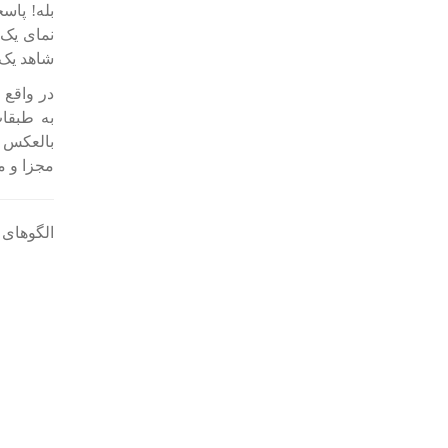
بله! پاس
نمای یک 
شاهد یک
در واقع 
به طبقات
بالعکس و
مجزا و م
الگوهای 