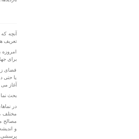
آنچه که 
تعریف هو
امروزه 
برای جها
فضای زند
یا حتی د
آغاز می 
بحث نما 
در نماها
مختلف مع
مصالح می
و اندیش
پرسشی که