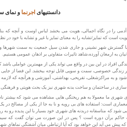
دانستنیهای
اجرنما
و نمای س
آدمی را در نگاه اجمالی، هویت می بخشد لباس اوست و آنچه که بنا
یت است که تمایز/تشابه را به معنای تمایز با غیر و تشابه با خود در نظ
با گسترش شهر نشینی و جاری شدن سیل جمعیت به سمت شهرها و حو
نیان به ارمغان آورده،شاهد تاثیرات متفاوتی بر اذهان عمومی هستیم.
گی افراد در این بین در واقع می تواند یکی از مهمترین عواملی باشد 
ر زندگی خصوصی، سمت و سویی قابل توجه ببخشد. این فضا از جایی ک
شود و به مراکزشغلی، تفریحی، بهداشتی، آموزشی و هرآنچه که لازم
سازی در ساختمان و ساخت بدنه شهری نیز یک بحث هویتی و فرهنگی
ی شهری ما معمولا به هم ریختگی هایی مشاهده می شود که بیشتر ناش
ماری است: استفاده های بی رویه و نا به جا از یکی از مصالح در ی
 شود که متاسفانه دربدنه های شهری خود بسیار با این پدیده رو به رو
ه حاکم برآن دوره است ؟ پس در این صورت می توان گفت که سیمای
 پیش می آید این خواهد بود که آیا ارتباطی میان آشفتگی نماهای شه