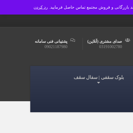
رد کردن
آجرسفال اصفهان
درباره ما
دانشنامه
صدای مشتری (آنلاین)
پشتیبانی فنی سامانه
09021187980
03191002780
بلوک سقفی | سفال سقف