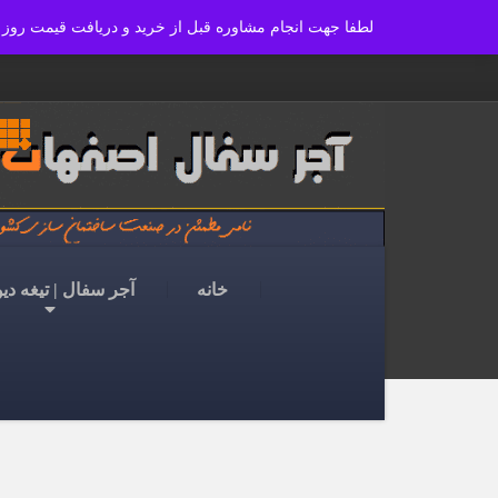
ajoranco_zapas
لطفا جهت انجام مشاوره قبل از خرید و دریافت قیمت روز آجر مورد نیاز, با شماره تلفنهای 09139262415 و یا 9115014
واحد بازرگانی و فروش : 09139115014 - 09139262415
خانه
آجر سفال | تیغه دی