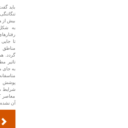
باید گفت
تنگاتنگی
بیش از ه
به شکل
رفتارهای
تا جایی
مناطق و
گردد. ه
تاثیر مط
به جای م
متاسفان
پوشش بن
شرایط مع
معاصر ک
آن نشده