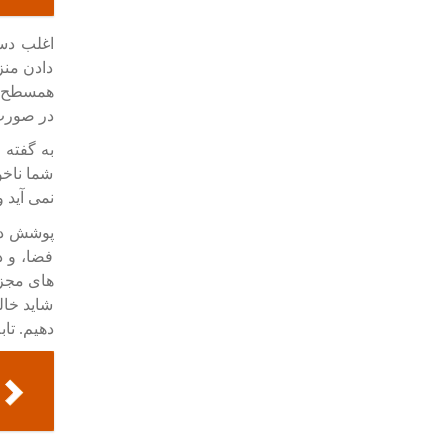
اغلب دست
دادن منز
همسطح بو
در صورت 
به گفته
شما ناخو
نمی آید و
پوشش در 
فضا، و د
های مجزا
شاید خال
دهیم. تا