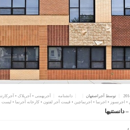
توسط آجراصفهان
دانشنامه
آجربهمنی
•
آجرپلاک
•
آجرکارتن
•
اجرنسوز
•
اجرنما
•
اجرنماچین
•
قیمت آجر لفتون
•
کارخانه آجرنما
•
لیست ق
– دانستنیها