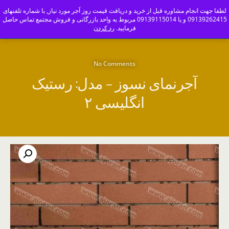
ajoranco_zapas
لطفا جهت انجام مشاوره قبل از خرید و دریافت قیمت روز آجر مورد نیاز, با شماره تلفنهای
09139262415 و یا 09139115014 مربوط به واحد بازرگانی و فروش مجتمع تماس حاصل
کارخانه آجر سفال و آجرنما اصفهان-09139115014
فرمایید.
رد کردن
No Comments
آجرنمای نسوز – مدل: رستیک
انگلیسی ۲