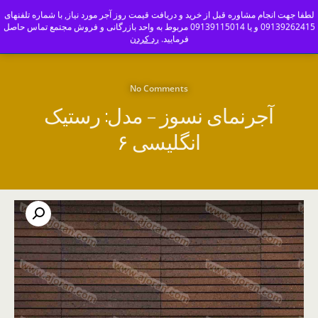
ajoranco_zapas
لطفا جهت انجام مشاوره قبل از خرید و دریافت قیمت روز آجر مورد نیاز, با شماره تلفنهای
09139262415 و یا 09139115014 مربوط به واحد بازرگانی و فروش مجتمع تماس حاصل
کارخانه آجر سفال و آجرنما اصفهان-09139115014
فرمایید.
رد کردن
No Comments
آجرنمای نسوز – مدل: رستیک
انگلیسی ۶