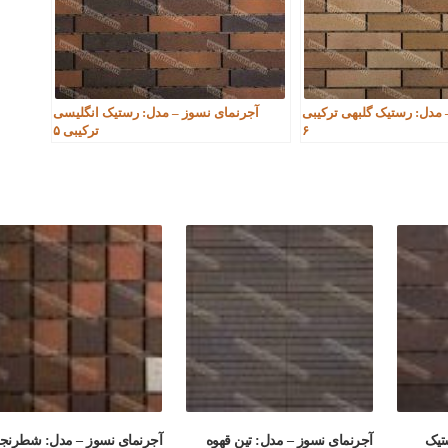
 مدل: رستیک گلبهی ترکیبی
آجرنمای نسوز – مدل: رستیک انگلیسی
۶
ترکیبی ۵
تیک
آجرنمای نسوز – مدل: تین قهوه
آجرنمای نسوز – مدل: شطرنج