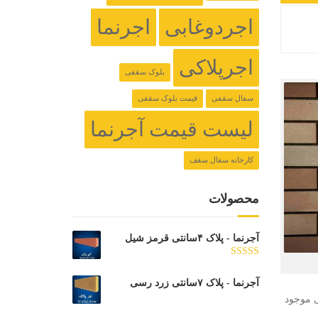
اجردوغابی
اجرنما
اجرپلاکی
بلوک سقفی
سفال سقفی
قیمت بلوک سقفی
لیست قیمت آجرنما
کارخانه سفال سقف
محصولات
آجرنما - پلاک ۴سانتی قرمز شیل
امتیاز
5.00
از 5
آجرنما - پلاک ۷سانتی زرد رسی
ی موجود