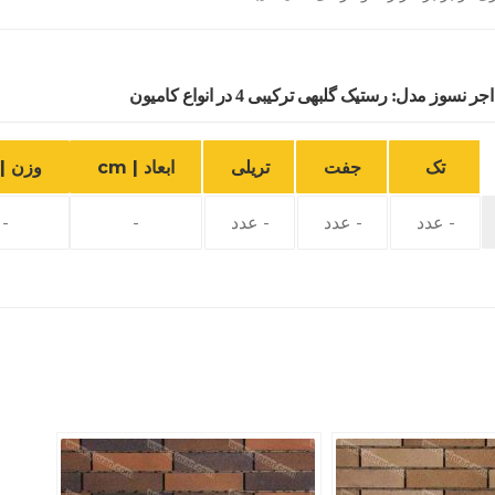
مدل: رستیک گلبهی ترکیبی 4 در انواع کامیون
تک
جفت
تریلی
ابعاد | cm
وزن | g
- عدد
- عدد
- عدد
-
-