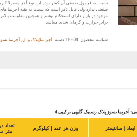
نسبت به فرمول صنعتی آن کمتر بوده این نوع آجر معمولا کارب
صنعتی ندارد ولی قابل ذکر است که نسبت به بقیه آجرنما های 
موجود در بازار دارای استحکام بیشتر و همچنین مقاومت بالاتر
برابر حرارت و گرمای شدید میباشد
شناسه محصول:
110508
دسته:
آجر نما|پلاک و ال
,
آجرنما نسوز
آجرنما نسوز پلاک رستیک گلبهی ترکیبی 4
تعداد در
ابعاد | سانتیمتر
وزن هر عدد | کیلوگرم
متر مر