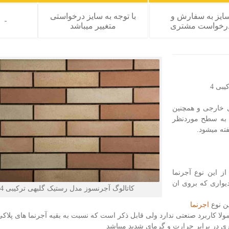
ایز به سفارش و
با توجه به سایز درخواستی
-
رخواست مشتری
متغییر میباشد
بی 4
ی خارجی و همچنین
به سطح موردنظر
ته میشود.
از این نوع آجرنما
مت اولیه دیواری که بروی ان
کاتالوگ آجرنسوز مدل رستیک گلبهی ترکیبی 4
ین نوع
اجرنما
لا کاربرد صنعتی ندارد ولی قابل ذکر است که نسبت به بقیه آجرنما های پلاک
تری در برابر حرارت و گرمای شدید میباشد