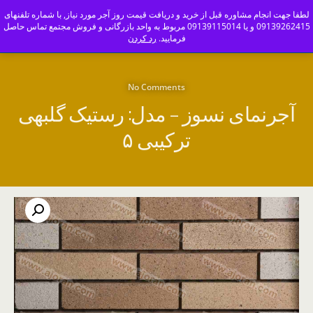
ajoranco_zapas
لطفا جهت انجام مشاوره قبل از خرید و دریافت قیمت روز آجر مورد نیاز, با شماره تلفنهای
09139262415 و یا 09139115014 مربوط به واحد بازرگانی و فروش مجتمع تماس حاصل
کارخانه آجر سفال و آجرنما اصفهان-09139115014
فرمایید.
رد کردن
No Comments
آجرنمای نسوز – مدل: رستیک گلبهی
ترکیبی ۵