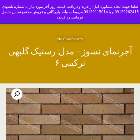
ajoranco_zapas
لطفا جهت انجام مشاوره قبل از خرید و دریافت قیمت روز آجر مورد نیاز, با شماره تلفنهای
09139262415 و یا 09139115014 مربوط به واحد بازرگانی و فروش مجتمع تماس حاصل
کارخانه آجر سفال و آجرنما اصفهان-09139115014
فرمایید.
رد کردن
No Comments
آجرنمای نسوز – مدل: رستیک گلبهی
ترکیبی ۶