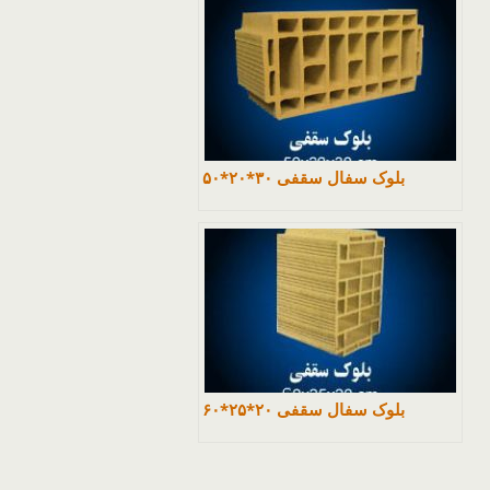
بلوک سفال سقفی ۳۰*۲۰*۵۰
بلوک سفال سقفی ۲۰*۲۵*۶۰