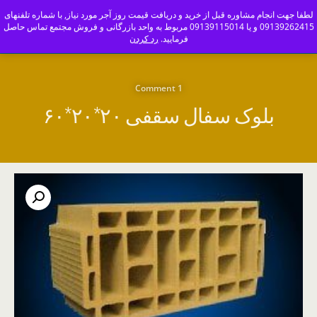
ajoranco_zapas
لطفا جهت انجام مشاوره قبل از خرید و دریافت قیمت روز آجر مورد نیاز, با شماره تلفنهای
09139262415 و یا 09139115014 مربوط به واحد بازرگانی و فروش مجتمع تماس حاصل
کارخانه آجر سفال و آجرنما اصفهان-09139115014
فرمایید.
رد کردن
1 Comment
بلوک سفال سقفی ۲۰*۲۰*۶۰