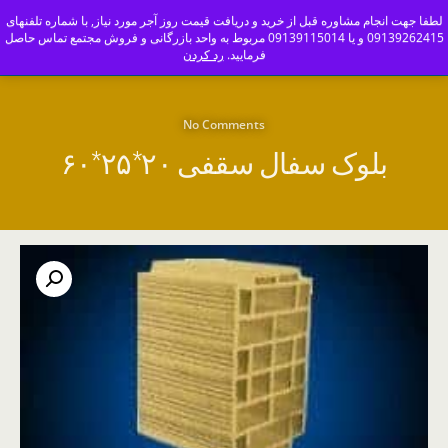
ajoranco_zapas
لطفا جهت انجام مشاوره قبل از خرید و دریافت قیمت روز آجر مورد نیاز, با شماره تلفنهای
09139262415 و یا 09139115014 مربوط به واحد بازرگانی و فروش مجتمع تماس حاصل
کارخانه آجر سفال و آجرنما اصفهان-09139115014
فرمایید.
رد کردن
No Comments
بلوک سفال سقفی ۲۰*۲۵*۶۰