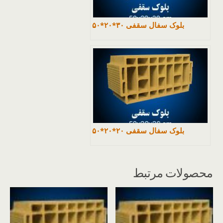
بلوک سفال سقفی ۳۰*۲۰*۵۰
بلوک سفال سقفی ۲۰*۲۰*۵۰
محصولات مرتبط