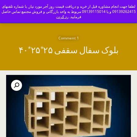
ajoranco_zapas
لطفا جهت انجام مشاوره قبل از خرید و دریافت قیمت روز آجر مورد نیاز, با شماره تلفنهای
09139262415 و یا 09139115014 مربوط به واحد بازرگانی و فروش مجتمع تماس حاصل
کارخانه آجر سفال و آجرنما اصفهان-09139115014
فرمایید.
رد کردن
1 Comment
بلوک سفال سقفی ۲۵*۲۵*۴۰