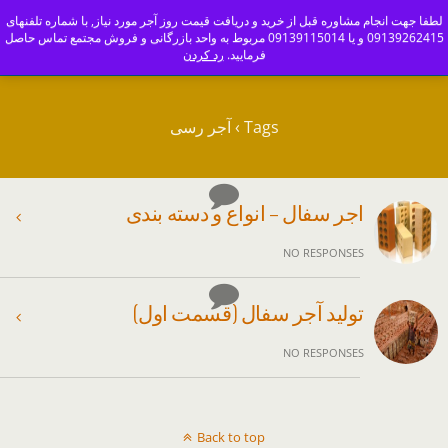
ajoranco_zapas
لطفا جهت انجام مشاوره قبل از خرید و دریافت قیمت روز آجر مورد نیاز, با شماره تلفنهای
09139262415 و یا 09139115014 مربوط به واحد بازرگانی و فروش مجتمع تماس حاصل
کارخانه آجر سفال و آجرنما اصفهان-09139115014
فرمایید.
رد کردن
Tags › آجر رسی
اجر سفال – انواع و دسته بندی
NO RESPONSES
تولید آجر سفال (قسمت اول)
NO RESPONSES
Back to top