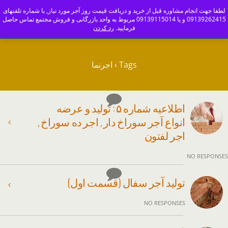
ajoranco_zapas
لطفا جهت انجام مشاوره قبل از خرید و دریافت قیمت روز آجر مورد نیاز, با شماره تلفنهای
09139262415 و یا 09139115014 مربوط به واحد بازرگانی و فروش مجتمع تماس حاصل
کارخانه آجر سفال و آجرنما اصفهان-09139115014
فرمایید.
رد کردن
Tags › اجرنما
اطلاعیه شماره ۵ : تولید و عرضه
انواع آجر سوراخ دار , اجر ده سوراخ ,
اجر لفتون
NO RESPONSES
تولید آجر سفال (قسمت اول)
NO RESPONSES