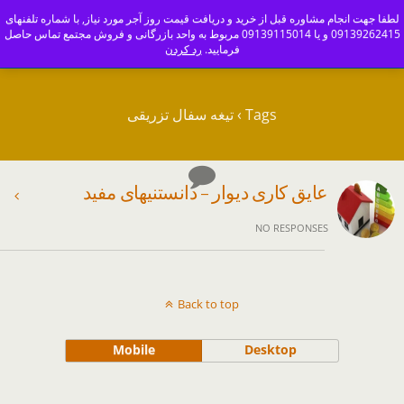
ajoranco_zapas
لطفا جهت انجام مشاوره قبل از خرید و دریافت قیمت روز آجر مورد نیاز, با شماره تلفنهای
09139262415 و یا 09139115014 مربوط به واحد بازرگانی و فروش مجتمع تماس حاصل
کارخانه آجر سفال و آجرنما اصفهان-09139115014
فرمایید.
رد کردن
Tags › تیغه سفال تزریقی
عایق کاری دیوار – دانستنیهای مفید
NO RESPONSES
Back to top
Mobile
Desktop