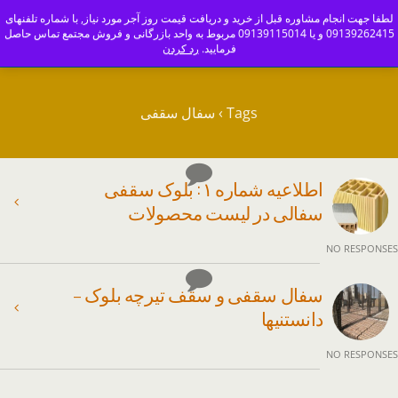
ajoranco_zapas
لطفا جهت انجام مشاوره قبل از خرید و دریافت قیمت روز آجر مورد نیاز, با شماره تلفنهای
09139262415 و یا 09139115014 مربوط به واحد بازرگانی و فروش مجتمع تماس حاصل
کارخانه آجر سفال و آجرنما اصفهان-09139115014
فرمایید.
رد کردن
Tags › سفال سقفی
اطلاعیه شماره ۱ : بلوک سقفی
سفالی در لیست محصولات
NO RESPONSES
سفال سقفی و سقف تیرچه بلوک –
دانستنیها
NO RESPONSES