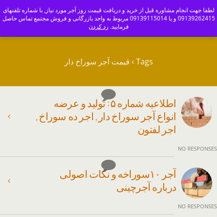
ajoranco_zapas
لطفا جهت انجام مشاوره قبل از خرید و دریافت قیمت روز آجر مورد نیاز, با شماره تلفنهای
09139262415 و یا 09139115014 مربوط به واحد بازرگانی و فروش مجتمع تماس حاصل
کارخانه آجر سفال و آجرنما اصفهان-09139115014
فرمایید.
رد کردن
Tags › قیمت آجر سوراخ دار
اطلاعیه شماره ۵ : تولید و عرضه
انواع آجر سوراخ دار , اجر ده سوراخ ,
اجر لفتون
NO RESPONSES
آجر ۱۰سوراخه و نکات اصولی
درباره آجرچینی
NO RESPONSES