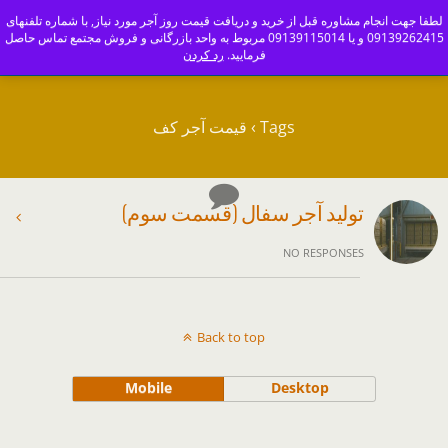
ajoranco_zapas
لطفا جهت انجام مشاوره قبل از خرید و دریافت قیمت روز آجر مورد نیاز, با شماره تلفنهای
09139262415 و یا 09139115014 مربوط به واحد بازرگانی و فروش مجتمع تماس حاصل
کارخانه آجر سفال و آجرنما اصفهان-09139115014
فرمایید.
رد کردن
Tags › قیمت آجر کف
تولید آجر سفال (قسمت سوم)
NO RESPONSES
Back to top
Mobile
Desktop