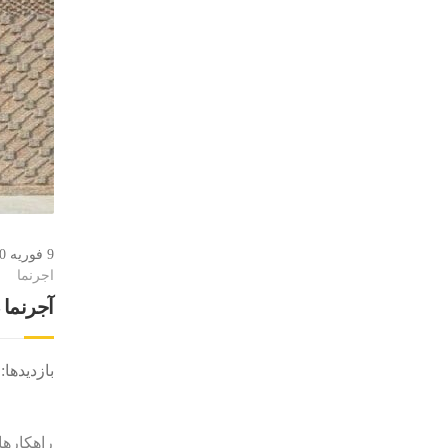
9 فوریه 2020
اجرنما
آجرنما 
بازدیدها: 18
راهکارها