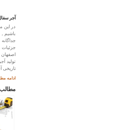
آجر سفال –
در این م
باشیم , 
جداگانه 
جزئیات د
اصفهان ص
تولید آج
تاریخی آ
ادامه مط
مطالب 