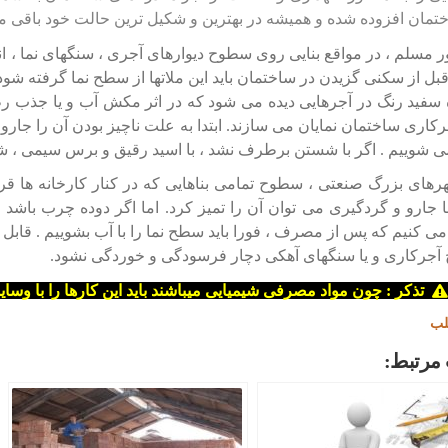
تمان افزوده شده و همیشه در بهترین و شکیل ترین حالت خود باقی میم
ور مسلم ، در مواقع بنایی روی سطوح دیوارهای آجری ، سنگهای نما ، 
بل از سکنی گزیدن در ساختمان باید این ملاتها از سطح نما گرفته شود
 سفید رنگ در آجرهایی دیده می شود که در اثر مکش آب و یا جذب ر
اری ساختمان نمایان می سازند. ابتدا به علت ناچیز بودن آن را جارو می
ی شوییم . اگر با شستن برطرف نشد ، با اسید رقیق و برس سیمی ، شور
هرهای بزرگ صنعتی ، سطوح تمامی بناهایی که در کنار کارخانه ها قر
با جارو و گردگیری می توان آن را تمیز کرد. اما اگر دوده چرب باش
ی کنیم که پس از مصرف ، فورا باید سطح نما را با آب بشوییم . قابل توج
آجرکاری و یا سنگهای آهکی دچار فرسودگی و خوردگی نشود.
تذکر : چون مواد مصرفی شیمیایی میباشند باید این کارها را با وسا
لب
مرتبط: