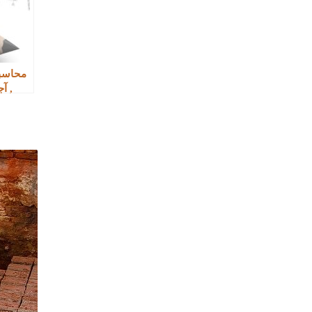
محاسبه
, آ