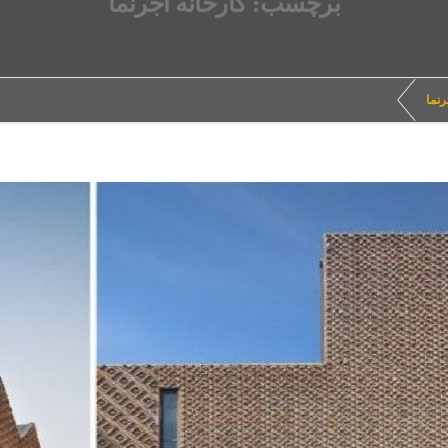
برچسب: کارخانه آجرنما
رنما