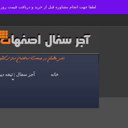
ajoranco_zapas
لطفا جهت انجام مشاوره قبل از خرید و دریافت قیمت روز آجر مورد نیاز, با شماره تلفنهای 09139262415 و یا 9115014
واحد بازرگانی و فروش : 09139115014 - 09139262415
خانه
آجر سفال | تیغه دی