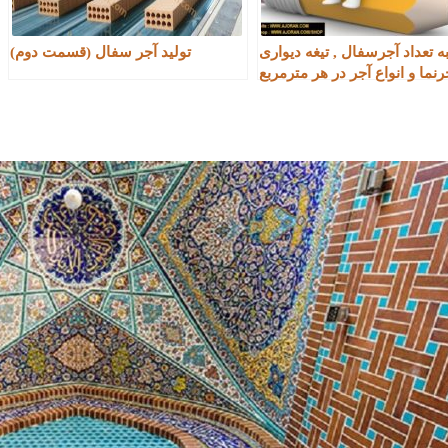
 تعداد آجرسفال , تیغه دیواری
تولید آجر سفال (قسمت دوم)
جرنما و انواع آجر در هر مترمربع