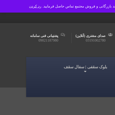
رد کردن
آجرسفال اصفهان
درباره ما
دانشنامه
صدای مشتری (آنلاین)
پشتیبانی فنی سامانه
09021187980
03191002780
بلوک سقفی | سفال سقف