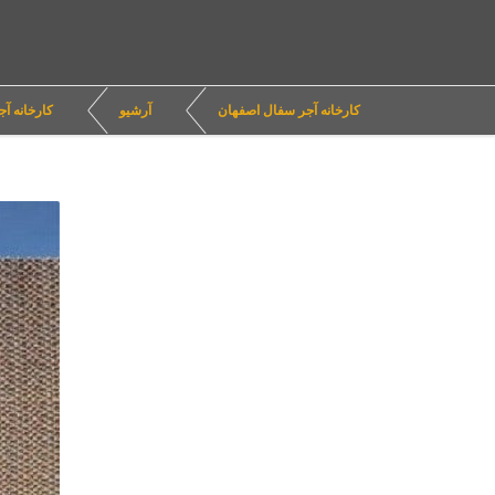
کارخانه آجر سفال اصفهان
آرشیو
کارخانه آج