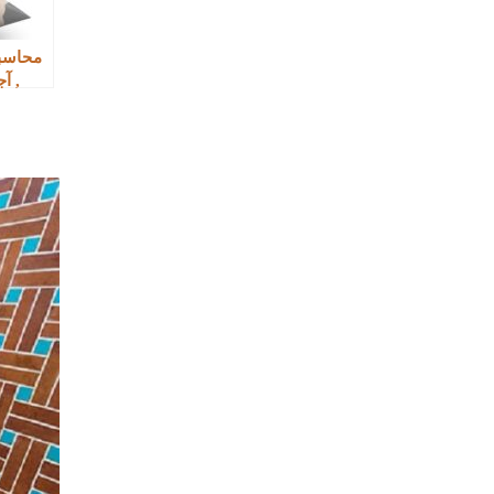
محاسبه
, آ