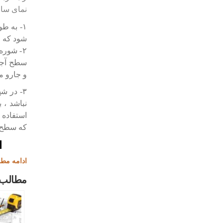
نمای ساخ
۱- به ط
شود که ق
۲- شوره
سطح آجرک
و جارو م
۳- در ش
نباشد ، 
استفاده م
که سطح 
ادامه مط
مطالب 