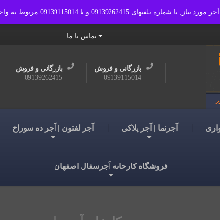
0913 مربوط به واحد بازرگانی و فروش مجتمع تماس حاصل فرمایید.
صفحه نخست
فروشگاه کارخانه 
تماس با ما
بازرگانی و فروش
بازرگانی و فروش
09139262415
09139115014
واری
آجرنما | آجر پلاکی
آجر لفتون | آجر ده سوراخ
فروشگاه کارخانه آجرسفال اصفهان