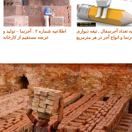
 تعداد آجرسفال , تیغه دیواری
اطلاعیه شماره ۲ : آجرنما – تولید و
جرنما و انواع آجر در هر مترمربع
عرضه مستقیم از کارخانه