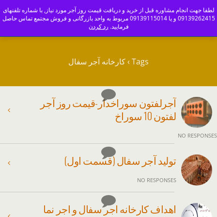
ajoranco_zapas
لطفا جهت انجام مشاوره قبل از خرید و دریافت قیمت روز آجر مورد نیاز, با شماره تلفنهای
09139262415 و یا 09139115014 مربوط به واحد بازرگانی و فروش مجتمع تماس حاصل
کارخانه آجر سفال و آجرنما اصفهان-09139115014
فرمایید.
رد کردن
Tags › کارخانه آجر سفال
آجرلفتون سوراخدار-قیمت روز آجر
لفتون 10 سوراخ
NO RESPONSES
تولید آجر سفال (قسمت اول)
NO RESPONSES
اهداف کارخانه اجر سفال و اجر نما